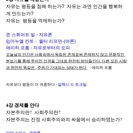
자유는 평등을 침해 하는가?  자유는 과연 인간을 행복하
게 만드는가?
자유는  평등을 억제하는가?
존 스튜어트 밀 - 자유론
임마누엘 칸트 -  월터 리프먼-(여론)
에리히 프롬 - 자유로부터의 도피
오늘날의 인간은 사회속에서 독립된 존재로써 존재하지 않고 문화적인 
본보기를 통해 주어진 인격을 그대로 완전히 받아들인다. 다른 모든 사람
과 완전히 똑같은 , 주위가 기대되는 상태가 된다 
  - 에리히 프롬
자유보다 평등이 더 귀중하다 - 
알렉시 드 토크빌
4강 경제를 안다
자본주의란?  사회주의란?    
자본주의는 진정 사회주의와의 싸움에서 승리하였는가?
아담 스미스 - 국부론