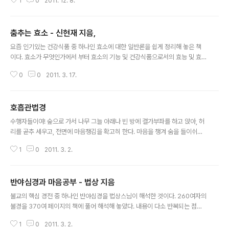
1
0
2011. 12. 8.
도 박경철이라는 사람을 믿고 주문해 읽어 보았습니다. 근
래 출간된 자기 개발서 중에서 괜찮은 책이라고 생각됩니
다. 특히 의사출신으로 경제학을 공부해서 그런지 모든 의
춤추는 효소 - 신현재 지음,
견의 전개가 논리적이어서 고개를 끄덕이게 하는 부분이
글 내용
많았습니다. 젊은이들에게 추천할 만한 책이라고 생각됩니
요즘 인기있는 건강식품 중 하나인 효소에 대한 일반론을 쉽게 정리해 놓은 책
다. 왜 청춘콘서트가 대학생들에게 그리 인기가 좋은 지 짐
이다. 효소가 무엇인가에서 부터 효소의 기능 및 건강식품으로서의 효능 및 효
작이 가더군요. 해박한 지식을 바탕으로 자기 주장에 대해
소 산업등 효소에 대한 일반 지식을 원하는 사람에게 좋은 책이다. 효소를 만드
근거와 논리를 명확히 제시함으로써 읽는 사람이 고개를
0
0
2011. 3. 17.
는 법에 대해서는 나오지 않는다. 추천: 효소가 생소하고 효소가 과연 무엇인지
끄덕이게 하는 부분이 많더군요. 그 중에서 저자의 독서원
를 알고 싶은 사람들. 비추: 효소를 어떻게 만들어 먹나 알고 싶은 사람들. 효소
칙에 대해서 적은 부분이 있어 발췌해 봅니다. 1..
에 대해 전문지식이 필요한 사람들 가격은 일만원 효소란 인간을 포함한 모든
호흡관법경
생명체 내에서 다양하게 존재하는 단백질로 이루어진 촉매작용(catalysis)을
글 내용
하는 물질이다. 현재까지 과학자들은 우리 몸 속에 수천 종의 효소가 있다는 것
수행자들이여! 숲으로 가서 나무 그늘 아래나 빈 방에 결가부좌를 하고 앉아, 허
을 발견했다. 그렇다면 왜 이렇게 많은 효소가 필요한가? 이유는 한 효소는 한가
리를 곧추 세우고, 전면에 마음챙김을 확고히 한다. 마음을 챙겨 숨을 들이쉬고
지 일만 하기 때..
마음을 챙겨 숨을 내쉰다. 身念處 (신념처) 1. 숨을 길게 들이쉬면서 '숨을 길게
1
0
2011. 3. 2.
들이 쉰다' 고 알아차리고 숨을 길게 내쉬면서 '숨을 길게 내쉰다' 고 알아차린
다. 2. 숨을 짧게 들이쉬면서 '숨을 짧게 들이 쉰다' 고 알아차리고 숨을 짧게 내
쉬면서 '숨을 짧게 내쉰다' 고 알아차린다. 3. 온 몸을 감지하면서 '숨을 들이 쉬
반야심경과 마음공부 - 법상 지음
리라' 하고 수련하며, 온 몸을 감지면서 '숨을 내쉬리라' 고 수련한다. 4. 온 몸의
글 내용
작용(身行)을 편안히 하면서 '숨을 들이쉬리라' 하고 수련하며, 온 몸의 작용을
불교의 핵심 경전 중 하나인 반야심경을 법상스님이 해석한 것이다. 260여자의
편안히 하면서 '숨을 내쉬리라' 하며 수련한다. 受念處(..
불경을 370여 페이지의 책에 풀어 해석해 놓았다. 내용이 다소 반복되는 점도
있지만 사성제, 팔정도, 오온, 무상론, 연기론 등 불교의 기본 논리와 철학을 체
1
0
2011. 3. 2.
계적으로 잘 정리해 놓은 책이다. 어느정도의 불교에 대한 관심과 지식이 있고,