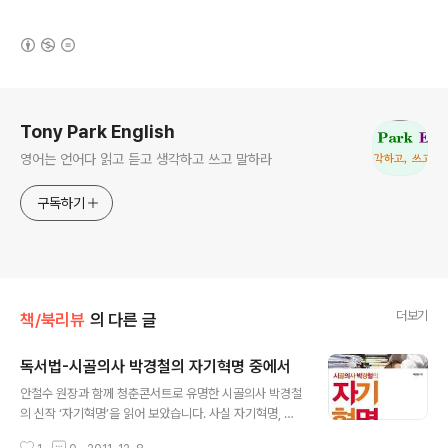
(새창열림)
로그 정보
Tony Park English
영어는 언어다 읽고 듣고 생각하고 쓰고 말하라
구독하기
더보기
책/북리뷰
의 다른 글
독서법-시골의사 박경철의 자기혁명 중에서
글 내용
안철수 원장과 함께 청춘콘서트로 유명한 시골의사 박경철
의 신작 ‘자기혁명’을 읽어 보았습니다. 사실 자기혁명, 자
기개조 이런 제목의 책들은 별로 신뢰하지 않습니다. 그래