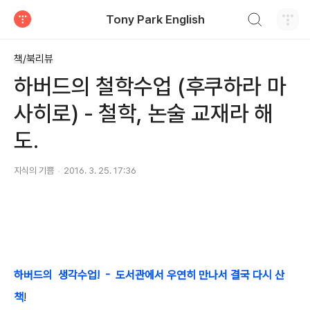
검색하기
Tony Park English
티스토리
책/북리뷰
하버드의 철학수업 (후쿠하라 마
사히로) - 철학, 논술 교재라 해
도.
지식의 기쁨
2016. 3. 25. 17:36
하버드의 생각수업! -
도서관에서 우연히 만나서 결국 다시 산
책
!