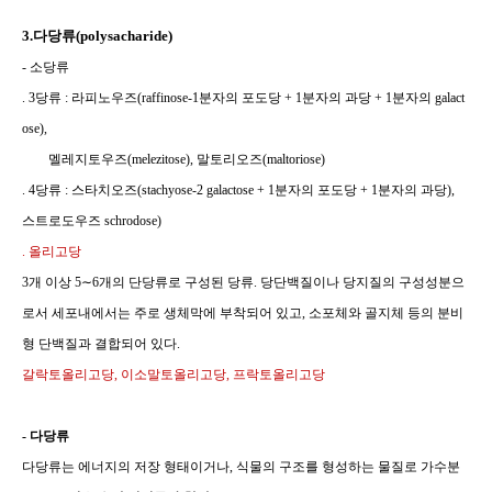
3.
다당류
(polysacharide)
-
소당류
. 3
당류
:
라피노우즈
(raffinose-1
분자의 포도당
+ 1
분자의 과당
+ 1
분자의
galact
ose),
멜레지토우즈
(melezitose),
말토리오즈
(maltoriose)
. 4
당류
:
스타치오즈
(stachyose-2 galactose + 1
분자의 포도당
+ 1
분자의 과당
),
스트로도우즈
schrodose)
.
올리고당
3
개 이상
5∼6
개의 단당류로 구성된 당류
.
당단백질이나 당지질의 구성성분으
로서 세포내에서는 주로 생체막에 부착되어 있고
,
소포체와 골지체 등의 분비
형 단백질과 결합되어 있다
.
갈락토올리고당
,
이소말토올리고당
,
프락토올리고당
-
다당류
다당류는 에너지의 저장 형태이거나
,
식물의 구조를 형성하는 물질로 가수분