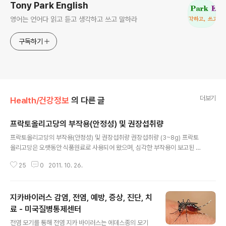
Tony Park English
영어는 언어다 읽고 듣고 생각하고 쓰고 말하라
구독하기
더보기
Health/건강정보
의 다른 글
프락토올리고당의 부작용(안정성) 및 권장섭취량
글 내용
프락토올리고당의 부작용(안정성) 및 권장섭취량 권장섭취량 (3~8g) 프락토
올리고당은 오랫동안 식품원료로 사용되어 왔으며, 심각한 부작용이 보고된 바
없으므로 안전성이 확보된 원료로 인정할 수 있다고 한다 (식약청) 하지만 모든
25
0
2011. 10. 26.
식품이 과다 섭취하면 부작용이 발생하듯이 프락토올리고당도 과다 섭취하면
불편함을 느낄 수 있다. 한 성인이 하루 2.5~15 g의 프락토올리고당을 섭취하
면 정장작용, 장기능 개선, 칼슘흡수의 증진기능을 기대할 수 있으나 하루 30 g
지카바이러스 감염, 전염, 예방, 증상, 진단, 치
이상 섭취하면 “더부룩한 느낌”의 부작용을 보인다. 따라서, 일일 섭취량은 기
능성 인체적용시험 자료를 토대로 “3~8 g”이 적당하다. 제안된 섭취량 이상으
료 - 미국질병통제센터
글 내용
로 섭취하더라도 기능성이 더 좋아지는 것은 아니다. 오히려 30 g 이상 섭취하
전염 모기를 통해 전염 지카 바이러스는 에데스종의 모기