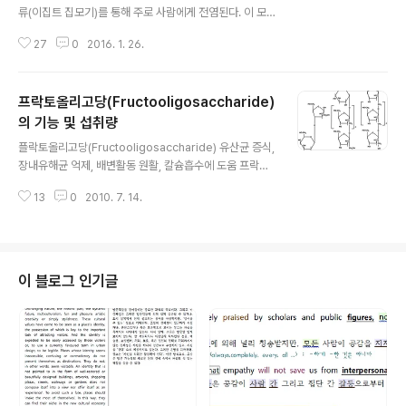
면 “더부룩한 ..
류(이집트 집모기)를 통해 주로 사람에게 전염된다. 이 모
기는 뎅기열을 전염시키는 모기와 같은 종류의 모기들이
27
0
2016. 1. 26.
다. - 이 모기들은 양동이, 그릇, 동물 사료그릇, 꽃병 등 정
수 (움직임이 없는 물)에 알을 낳는다. 낮에 주로 공격적으
로 활동하며 사람들을 물기를 좋아하고, 실내나 사람들이
프락토올리고당(Fructooligosaccharide)
있는 실외에도 산다. - 감염된 사람을 물면 바이러스에 감
염되며, 이 모기가 다른 사람을 물면 감염시킬 수 있다. 드
의 기능 및 섭취량
글 내용
물게 엄마에게서 아이에게 전염된다. - 출산에 가까운 시기
플락토올리고당(Fructooligosaccharide) 유산균 증식,
에 감염된 산모가 출산시에 아기에게 전염시킬 수 있으나,
장내유해균 억제, 배변활동 원활, 칼슘흡수에 도움 프락토
드문 경우임. - 임신 중에 산모로부터 태아로 전염될 수 있
토올리고당은 바나나, 양파, 아스파라거스, 우엉, 마늘, 벌
다. 이런 경로의 감염은 현재 조사중이다. - 현재까지 모유
13
0
2010. 7. 14.
꿀, 치커리 뿌리 등과 같은 채소나 버섯, 과일류 등에 포함
수유를 통해 감염된 사..
되어 있는 천연 물질로, Agave vera curz(용설란 속 식
물), 돼지 감자 등에서 발견된다. 1950년대에는 효소를 이
용하여 제조하기 시작하였으며, 이후 미생물 유래의 효소
나 사탕무우 잎에 존재하는 효소를 이용한 생물학적 전이
이 블로그 인기글
반응으로 제조하는 기술이 개발되었다. 1983년 일본 메이
지(Meiji) 제과에서 최초로 상업화하기 시작하였으며, 국
내에서는 1987년 CJ 주식회사(당시 제일제당)가 최초로
개발하여 현재까지 판매하고 있다. 건강기능식의 기능성원
료..