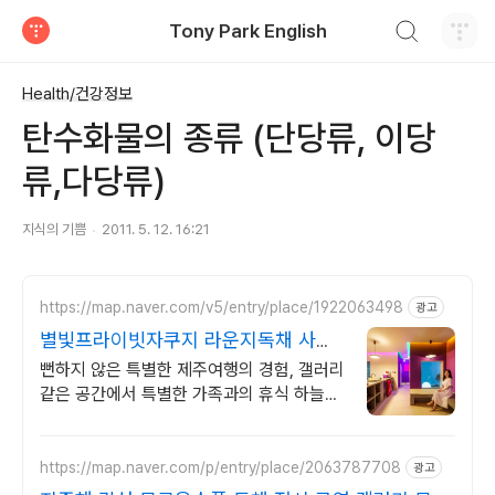
검색하기
Tony Park English
티스토리
Health/건강정보
탄수화물의 종류 (단당류, 이당
류,다당류)
지식의 기쁨
2011. 5. 12. 16:21
https://map.naver.com/v5/entry/place/1922063498
광고
별빛프라이빗자쿠지 라운지독채 사진
보다 더좋아요. 찐 리뷰
뻔하지 않은 특별한 제주여행의 경험, 갤러리
같은 공간에서 특별한 가족과의 휴식 하늘보
며 노천 자쿠지스파, 프리미엄 인테리어, 노
래방, 대형스크린, 넓은잔디정원
https://map.naver.com/p/entry/place/2063787708
광고