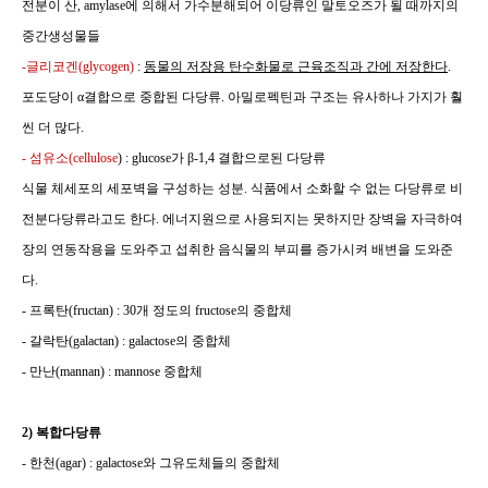
전분이 산
, amylase
에 의해서 가수분해되어 이당류인 말토오즈가 될 때까지의
중간생성물들
-
글리코겐
(glycogen)
:
동물의 저장용 탄수화물로 근육조직과 간에 저장
한다
.
포도당이
α
결합으로 중합된 다당류
.
아밀로펙틴과 구조는 유사하나 가지가 훨
씬 더 많다
.
-
섬유소
(cellulose
) : glucose
가
β-1,4
결합으로된 다당류
식물 체세포의 세포벽을 구성하는 성분
.
식품에서 소화할 수 없는 다당류로 비
전분다당류라고도 한다
.
에너지원으로 사용되지는 못하지만 장벽을 자극하여
장의 연동작용을 도와주고 섭취한 음식물의 부피를 증가시켜 배변을 도와준
다
.
-
프록탄
(fructan) : 30
개 정도의
fructose
의 중합체
-
갈락탄
(galactan) : galactose
의 중합체
-
만난
(mannan) : mannose
중합체
2)
복합다당류
-
한천
(agar) : galactose
와 그유도체들의 중합체