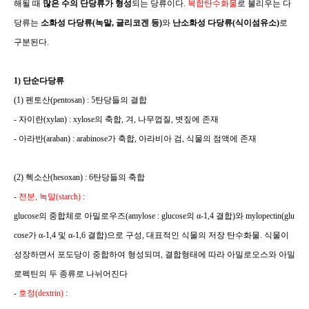
해될 때
많은 수의 단당류가 형성
되는 당류이다
.
복합탄수화물
로 불리우는 다
당류는
소화성 다당류
(
녹말
,
글리코겐 등
)
와
난소화성 다당류
(
식이섬유소
)
로
구분된다
.
1)
단순다당류
(1)
펜토산
(pentosan) : 5
탄당들의 결합
-
자이란
(xylan) : xylose
의 축합
,
겨
,
나무껍질
,
볏짚에 존재
-
아라반
(araban) : arabinose
가 축합
,
아라비아 검
,
식물의 점액에 존재
(2)
헥소산
(hesoxan) : 6
탄당들의 축합
-
전분
,
녹말
(starch)
:
glucose
의 중합체로 아밀로우즈
(amylose : glucose
의
α-1,4
결합
)
와
mylopectin(glu
cose
가
α-1,4
및
α-1,6
결합
)
으로 구성
,
대표적인 식물의 저장 탄수화물
.
식물이
성장하면서 포도당이 중합하여 형성되며
,
결합형태에 따라 아밀로오스와 아밀
로펙틴의 두 종류로 나뉘어진다
-
호정
(dextrin)
: