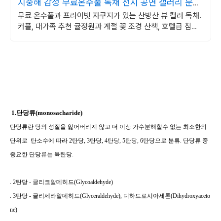
지중해 감성 무료온수풀 독채 전시 공연 갤러리 문화
공간
무료 온수풀과 프라이빗 자쿠지가 있는 산방산 뷰 컬러 독채.
커플, 대가족 추천 귤정원과 계절 꽃 조경 산책, 호텔급 침구
로 푹 쉬는 제주 감성 빌리지 독채.
1.
단당류
(monosacharide)
단당류란 당의 성질을 잃어버리지 않고 더 이상 가수분해할수 없는 최소한의
단위로
탄소수에 따라
2
탄당
, 3
탄당
, 4
탄당
, 5
탄당
, 6
탄당으로 분류
.
단당류 중
중요한 단당류는 육탄당
.
. 2
탄당
-
글리코알데히드
(Glycoaldehyde)
. 3
탄당
-
글리세라알데히드
(Glyceraldehyde),
디하드로시아세톤
(Dihydroxyaceto
ne)