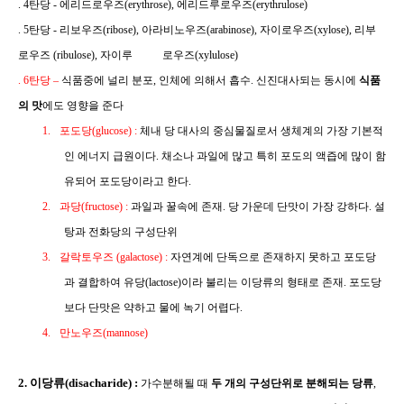
. 4
탄당
-
에리드로우즈
(erythrose),
에리드루로우즈
(erythrulose)
. 5
탄당
-
리보우즈
(ribose),
아라비노우즈
(arabinose),
자이로우즈
(xylose),
리부
로우즈
(ribulose),
자이루
로우즈
(xylulose)
. 6
탄당
–
식품중에 널리 분포
,
인체에 의해서 흡수
.
신진대사되는 동시에
식품
의 맛
에도 영향을 준다
1.
포도당
(glucose) :
체내 당 대사의 중심물질로서 생체계의 가장 기본적
인 에너지 급원이다
.
채소나 과일에 많고 특히 포도의 액즙에 많이 함
유되어 포도당이라고 한다
.
2.
과당
(fructose) :
과일과 꿀속에 존재
.
당 가운데 단맛이 가장 강하다
.
설
탕과 전화당의 구성단위
3.
갈락토우즈
(galactose) :
자연계에 단독으로 존재하지 못하고 포도당
과 결합하여 유당
(lactose)
이라 불리는 이당류의 형태로 존재
.
포도당
보다 단맛은 약하고 물에 녹기 어렵다
.
4.
만노우즈
(mannose)
2.
이당류
(disacharide) :
가수분해될 때
두 개의 구성단위로 분해되는 당류
,