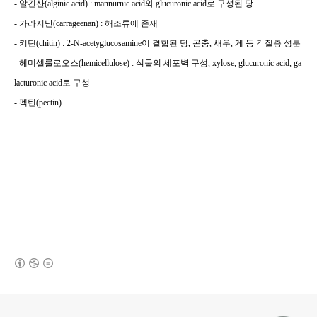
-
알긴산
(alginic acid) : mannurnic acid
와
glucuronic acid
로 구성된 당
-
가라지난
(carrageenan) :
해조류에 존재
-
키틴
(chitin) : 2-N-acetyglucosamine
이 결합된 당
,
곤충
,
새우
,
게 등 각질층 성분
-
헤미셀룰로오스
(hemicellulose) :
식물의 세포벽 구성
, xylose, glucuronic acid, ga
lacturonic acid
로 구성
-
펙틴
(pectin)
(새창열림)
로그 정보