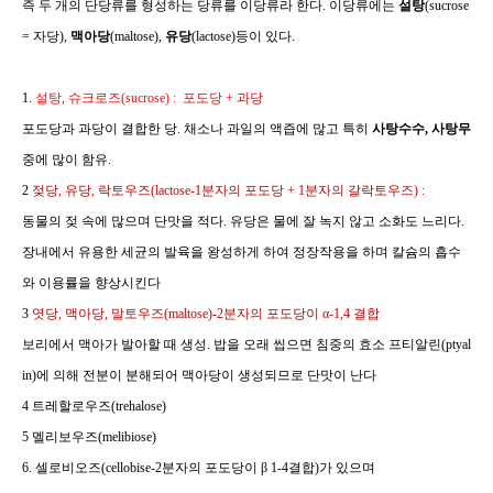
즉 두 개의 단당류를 형성하는 당류를 이당류라 한다
.
이당류에는
설탕
(sucrose
=
자당
),
맥아당
(maltose),
유당
(lactose)
등이 있다
.
1.
설탕
,
슈크로즈
(sucrose) :
포도당
+
과당
포도당과 과당이 결합한 당
.
채소나 과일의 액즙에 많고 특히
사탕수수
,
사탕무
중에 많이 함유
.
2
젖당
,
유당
,
락토우즈
(lactose-1
분자의 포도당
+ 1
분자의 갈락토우즈
) :
동물의 젖 속에 많으며 단맛을 적다
.
유당은 물에 잘 녹지 않고 소화도 느리다
.
장내에서 유용한 세균의 발육을 왕성하게 하여 정장작용을 하며 칼슘의 흡수
와 이용률을 향상시킨다
3
엿당
,
맥아당
,
말토우즈
(maltose)-2
분자의 포도당이
α-1,4
결합
보리에서 맥아가 발아할 때 생성
.
밥을 오래 씹으면 침중의 효소 프티알린
(ptyal
in)
에 의해 전분이 분해되어 맥아당이 생성되므로 단맛이 난다
4
트레할로우즈
(trehalose)
5
멜리보우즈
(melibiose)
6.
셀로비오즈
(cellobise-2
분자의 포도당이
β 1-4
결합
)
가 있으며