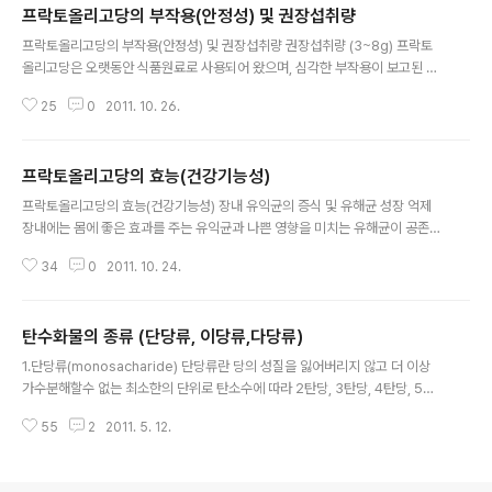
프락토올리고당의 부작용(안정성) 및 권장섭취량
하네요.. 그리고 일흔살까지 살았다네요. 소두증이란? 소두
글 내용
증이란 말 그대로 아기의 머리가 정상보더 훨씬 작은 것을
프락토올리고당의 부작용(안정성) 및 권장섭취량 권장섭취량 (3~8g) 프락토
말한다. 임신중에 태아의 두뇌가 성장함에 따라 아이의 머
올리고당은 오랫동안 식품원료로 사용되어 왔으며, 심각한 부작용이 보고된 바
리크기로 커진다. 그런데 소두증을 가진 아기는 임신중일
없으므로 안전성이 확보된 원료로 인정할 수 있다고 한다 (식약청) 하지만 모든
때 두뇌가 더 이상 성장하지 못하거나, 출생 후에 성장을 멈
25
0
2011. 10. 26.
식품이 과다 섭취하면 부작용이 발생하듯이 프락토올리고당도 과다 섭취하면
춤으로서 머리의 크기 기형적으로 작은 것을 의미한다. 소
불편함을 느낄 수 있다. 한 성인이 하루 2.5~15 g의 프락토올리고당을 섭취하
두증은 선천적 장애의 하나로써 ..
면 정장작용, 장기능 개선, 칼슘흡수의 증진기능을 기대할 수 있으나 하루 30 g
프락토올리고당의 효능(건강기능성)
이상 섭취하면 “더부룩한 느낌”의 부작용을 보인다. 따라서, 일일 섭취량은 기
글 내용
능성 인체적용시험 자료를 토대로 “3~8 g”이 적당하다. 제안된 섭취량 이상으
프락토올리고당의 효능(건강기능성) 장내 유익균의 증식 및 유해균 성장 억제
로 섭취하더라도 기능성이 더 좋아지는 것은 아니다. 오히려 30 g 이상 섭취하
장내에는 몸에 좋은 효과를 주는 유익균과 나쁜 영향을 미치는 유해균이 공존하
면 “더부룩한 ..
고 있다. 유익균 중 제 1의 균이라 할 수 있는 비피더스균은 유해균의 증식을 억
34
0
2011. 10. 24.
제하는 역할을 한다. 그러나, 육류 중심의 편식, 환경의 변화, 스트레스, 운동부
족 등 의 원인과 함께 노화에 따라 비피더스균의 수가 줄어드는 경향이 있다 섭
취한 프락토올리고당은 위산과 소화효소에 의해 분해되지 않고 대장에 도달하
탄수화물의 종류 (단당류, 이당류,다당류)
여 장내 비피더스균만이 선택적으로 이용하게 된다. 이러한 기작은 유익균 증식
글 내용
에 기여하며 유해균을 억제하는 작용을 한다. 따라서 프락토올리고당을 섭취하
1.단당류(monosacharide) 단당류란 당의 성질을 잃어버리지 않고 더 이상
면 장내비피더스균의 증식을 통하여 장내 균총 개선, 병원균의 침입 방지, 장내
가수분해할수 없는 최소한의 단위로 탄소수에 따라 2탄당, 3탄당, 4탄당, 5탄
부패 억제, 비타민B군 생..
당, 6탄당으로 분류. 단당류 중 중요한 단당류는 육탄당. . 2탄당 - 글리코알데
55
2
2011. 5. 12.
히드(Glycoaldehyde) . 3탄당 - 글리세라알데히드(Glyceraldehyde), 디
하드로시아세톤(Dihydroxyacetone) . 4탄당 - 에리드로우즈(erythrose),
에리드루로우즈(erythrulose) . 5탄당 - 리보우즈(ribose), 아라비노우즈(ar