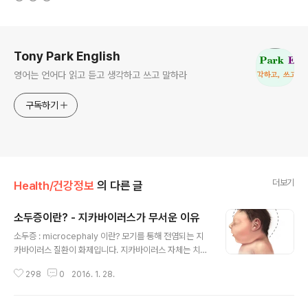
로그 정보
Tony Park English
영어는 언어다 읽고 듣고 생각하고 쓰고 말하라
구독하기
더보기
Health/건강정보
의 다른 글
소두증이란? - 지카바이러스가 무서운 이유
글 내용
소두증 : microcephaly 이란? 모기를 통해 전염되는 지
카바이러스 질환이 화제입니다. 지카바이러스 자체는 치명
적이지 않지만 문제는 산모가 감염될 경우, 태아의 소두증
298
0
2016. 1. 28.
의 원인이 될 수 있다는 사실입니다. 지카바이러스에 이어
이번에 소두증에 대해 알아 봅니다. 참고로 아래의 인물은
소두증 환자였는데 미국의 서커스 단원이이자 배우였다고