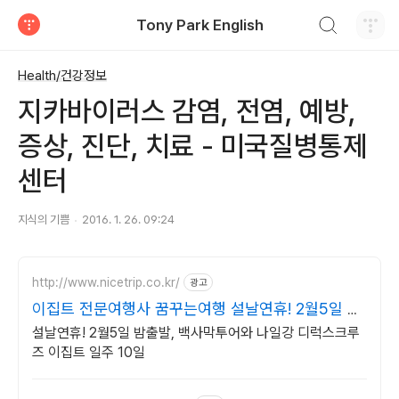
검색하기
Tony Park English
티스토리
Health/건강정보
지카바이러스 감염, 전염, 예방,
증상, 진단, 치료 - 미국질병통제
센터
지식의 기쁨
2016. 1. 26. 09:24
http://www.nicetrip.co.kr/
광고
이집트 전문여행사 꿈꾸는여행 설날연휴! 2월5일 밤
출발
설날연휴! 2월5일 밤출발, 백사막투어와 나일강 디럭스크루
즈 이집트 일주 10일