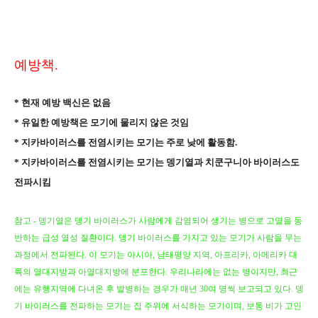
예방책
.
*
현재 예방 백신은 없음
* 유일한 예방책은 모기에 물리지 않은 것임
* 지카바이러스를 전염시키는 모기는 주로 낮에 활동함
.
* 지카바이러스를 전염시키는 모기는 뎅기열과 치쿤구니아 바이러스도
전파시킴
참고
-
뎅기열은 뎅기 바이러스가 사람에게 감염되어 생기는 병으로 고열을 동
반하는 급성 열성 질환이다
.
뎅기 바이러스를 가지고 있는 모기가 사람을 무는
과정에서 전파된다
.
이 모기는 아시아
,
남태평양 지역
,
아프리카
,
아메리카 대
륙의 열대지방과 아열대지방에 분포한다
.
우리나라에는 없는 병이지만
,
최근
에는 유행지역에 다녀온 후 발병하는 경우가 매년
30
여 명씩 보고되고 있다
.
뎅
기 바이러스를 전파하는 모기는 집 주위에 서식하는 모기이며
,
보통 비가 고인