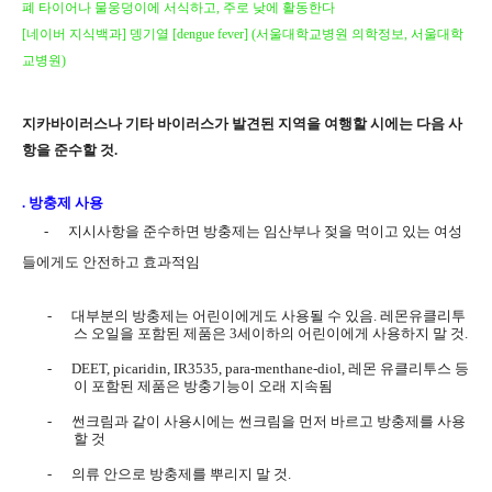
폐 타이어나 물웅덩이에 서식하고
,
주로 낮에 활동한다
[
네이버 지식백과
]
뎅기열
[dengue fever] (
서울대학교병원 의학정보
,
서울대학
교병원
)
지카바이러스나 기타 바이러스가 발견된 지역을 여행할 시에는 다음 사
항을 준수할 것
.
.
방충제 사용
-
지시사항을 준수하면 방충제는 임산부나 젖을 먹이고 있는 여성
들에게도 안전하고 효과적임
-
대부분의 방충제는 어린이에게도 사용될 수 있음
.
레몬유클리투
스 오일을 포함된 제품은
3
세이하의 어린이에게 사용하지 말 것
.
-
DEET, picaridin, IR3535, para-menthane-diol,
레몬 유클리투스 등
이 포함된 제품은 방충기능이 오래 지속됨
-
썬크림과 같이 사용시에는 썬크림을 먼저 바르고 방충제를 사용
할 것
-
의류 안으로 방충제를 뿌리지 말 것
.