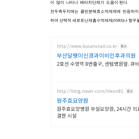
이
많이
나타나
베타차단제가
도움이 된다
.
전두측두치매는
콜린분해효소억제제에
반응하지
하여 선택적 세로토닌재흡수억제제
(SSRI)
나 항우
http://www.busansnail.co.kr
광고
부산달팽이신경과이비인후과의원
2호선 수영역 8번출구, 센텀병원옆. 큐비
http://blog.naver.com/hleon81
광고
원주효요양원
원주효요양병원 부설요양원, 24시간 의료
결한 시설