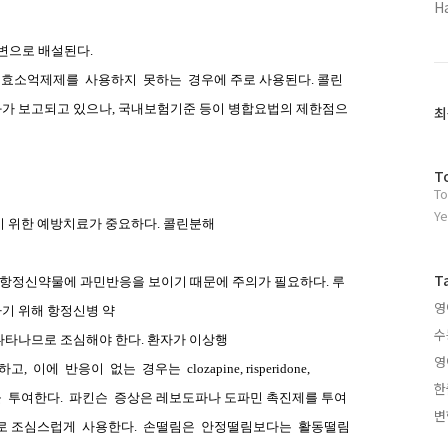
H
소변으로 배설된다
.
해효소억제제를
사용하지
못하는
경우에 주로 사용된다
.
콜린
과가 보고되고 있으나
,
국내보험기준 등이 병합요법의 제한점으
최
방
T
To
문
자
Ye
기 위한 예방치료가 중요하다
.
콜린분해
수
T
항정신약물에 과민반응을 보이기 때문에 주의가 필요하다
.
루
영
기 위해 항정신병 약
수
나타나므로 조심해야 한다
.
환자가 이상행
영
하고
,
이에
반응이
없는
경우는
clozapine, risperidone,
한
을
투여한다
.
파킨슨
증상은 레보도파나 도파민 촉진제를 투여
변
로 조심스럽게
사용한다
.
손떨림은
안정떨림보다는
활동떨림