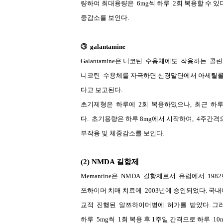
량하여 최대용량은
6mg
씩 하루
2
회 복용할 수 있
중감소를 보인다
.
③
galantamine
Galantamine
은 니코틴
수용체에도
작용하는
콜린
니코틴
수용체를 자극하면 신경말단에서 아세틸콜
다고 보고된다
.
초기제형은
하루에
2
회
복용하였으나
,
최근
하
다
.
초기용량은 하루
8mg
에서 시작하여
,
4
주간격
부작용 및 체중감소를 보인다
.
(2) NMDA
길항제
Memantine
은
NMDA
길항제로서
유럽에서
1982
쯔하이머 치매 치료에
2003
년에 승인되었다
.
국내
교적
진행된
알쯔하이머병에
허가를
받았다
.
그러
하루
5mg
씩
1
회 복용 후
1
주일 간격으로 하루
10