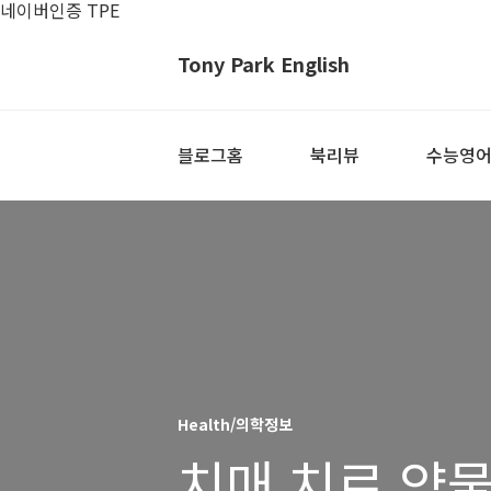
네이버인증 TPE
Tony Park English
블로그홈
북리뷰
수능영
Health/의학정보
치매 치료 약