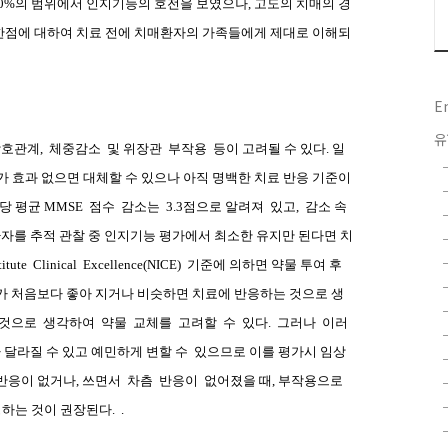
0%
의 범위에서 인지기능의 호전을 보였으나
,
고도의 치매의 경
한점에 대하여 치료 전에 치매환자의 가족들에게 제대로 이해되
E
유
상호관계
,
체중감소
및 위장관
부작용
등이 고려될 수 있다
.
일
효과 없으면 대체할 수 있으나 아직 명백한 치료 반응 기준이
당 평균
MMSE
점수
감소는
3.3
점으로 알려져
있고
,
감소 속
자를 추적 관찰 중 인지기능 평가에서 최소한 유지만 된다면 치
titute
Clinical
Excellence(NICE)
기준에 의하면 약물 투여 후
가 처음보다 좋아 지거나 비슷하면 치료에 반응하는 것으로 생
것으로
생각하여
약물
교체를
고려할
수
있다
.
그러나
이러
 달라질 수 있고 예민하게 변할 수
있으므로 이를 평가시 임상
반응이 없거나
,
쓰면서
차츰
반응이
없어졌을 때
,
부작용으로
경하는 것이 권장된다
.
.