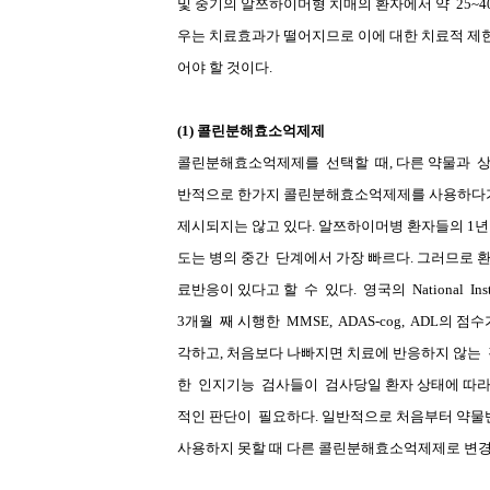
및 중기의 알쯔하이머형 치매의 환자에서 약
25~4
우는 치료효과가 떨어지므로 이에 대한 치료적 제
어야 할 것이다
.
(1)
콜린분해효소억제제
콜린분해효소억제제를
선택할
때
,
다른 약물과
반적으로 한가지 콜린분해효소억제제를 사용하다가 
제시되지는 않고 있다
.
알쯔하이머병 환자들의
1
년
도는 병의 중간
단계에서 가장 빠르다
.
그러므로 환
료반응이 있다고 할
수
있다
.
영국의
National
Ins
3
개월
째 시행한
MMSE,
ADAS-cog,
ADL
의 점수
각하고
,
처음보다 나빠지면 치료에 반응하지 않는
한
인지기능
검사들이
검사당일 환자 상태에 따라
적인 판단이
필요하다
.
일반적으로 처음부터 약물
사용하지 못할 때 다른 콜린분해효소억제제로 변