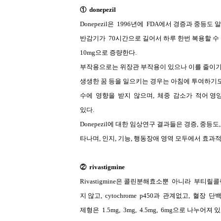
①
donepezil
Donepezil
은
1996
년에
FDA
에서 경증과 중등도 
반감기가
70
시간으로 길어서 하루 한번 복용할 수
10mg
으로 증량한다
.
부작용으로는 위장관 부작용이 있으나 이를 줄이기
생생한 꿈 등을 일으키는 경우는 아침에 투여하기
수에
영향을
받지
않으며
,
체중
감소가
적어 영
있다
.
Donepezil
에 대한 임상연구 결과들은 경증
,
중등도
타나며
,
인지
,
기능
,
행동장애 영역 모두에서 효과적
②
rivastigmine
Rivastigmine
은 콜린분해효소뿐
아니라
부티릴콜
지 않고
,
cytochrome
p450
과
관계없고
,
혈장
단
제형은
1.5mg,
3mg,
4.5mg,
6mg
으로 나누어져 