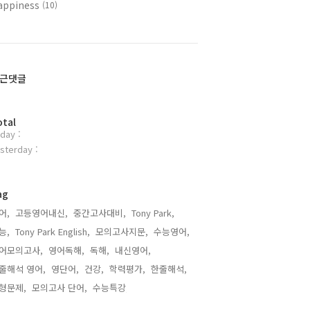
appiness
(10)
근댓글
otal
day :
sterday :
ag
어,
고등영어내신,
중간고사대비,
Tony Park,
능,
Tony Park English,
모의고사지문,
수능영어,
어모의고사,
영어독해,
독해,
내신영어,
줄해석 영어,
영단어,
건강,
학력평가,
한줄해석,
형문제,
모의고사 단어,
수능특강,