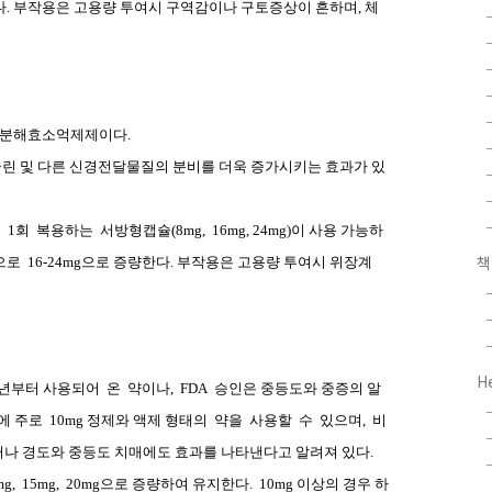
다
.
부작용은 고용량 투여시 구역감이나 구토증상이 흔하며
,
체
분해효소억제제이다
.
린 및 다른 신경전달물질의 분비를 더욱 증가시키는 효과가 있
루
1
회
복용하는
서방형캡슐
(8mg,
16mg, 24mg)
이 사용 가능하
으로
16-24mg
으로 증량한다
.
부작용은 고용량 투여시 위장계
H
년부터 사용되어
온
약이나
,
FDA
승인은 중등도와 중증의 알
에 주로
10mg
정제와 액제 형태의
약을
사용할
수
있으며
,
비
나 경도와 중등도 치매에도 효과를 나타낸다고 알려져 있다
.
mg,
15mg,
20mg
으로 증량하여 유지한다
.
10mg
이상의 경우 하