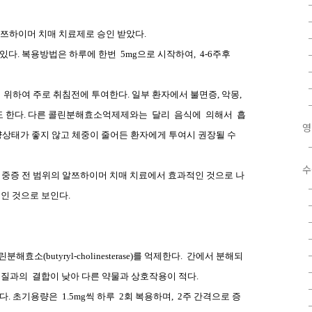
알쯔하이머 치매 치료제로 승인 받았다
.
 있다
.
복용방법은 하루에 한번
5mg
으로 시작하여
,
4-6
주후
 위하여 주로 취침전에 투여한다
.
일부 환자에서 불면증
,
악몽
,
도 한다
.
다른 콜린분해효소억제제와는
달리
음식에
의해서
흡
영
양상태가 좋지 않고 체중이 줄어든 환자에게 투여시 권장될 수
수
,
중증 전 범위의 알쯔하이머 치매 치료에서 효과적인 것으로 나
인 것으로 보인다
.
린분해효소
(butyryl-cholinesterase)
를 억제한다
.
간에서 분해되
백질과의
결합이 낮아 다른 약물과 상호작용이 적다
.
있다
.
초기용량은
1.5mg
씩 하루
2
회 복용하며
,
2
주 간격으로 증