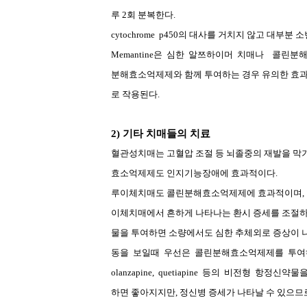
루
2
회 분복한다
.
cytochrome
p450
의 대사를 거치지 않고 대부분 
Memantine
은
심한
알쯔하이머
치매나
콜린분
분해효소억제제와 함께 투여하는 경우 유의한 효
로 작용된다
.
2)
기타 치매들의 치료
혈관성치매는 고혈압 조절 등 뇌졸중의 재발을 막
효소억제제도 인지기능장애에 효과적이다
.
루이체치매도 콜린분해효소억제제에 효과적이며
,
이체치매에서 흔하게 나타나는 환시 증세를 조절하
물을 투여하면 소량에서도 심한 추체외로 증상이 
동을
보일때
우선은
콜린분해효소억제제를
투여
olanzapine,
quetiapine
등의
비전형
항정신약물
하면 좋아지지만
,
정신병 증세가 나타날 수 있으므