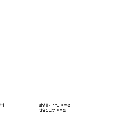
정의
혈당증가 요인 호르몬 -
인슐린길항 호르몬