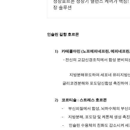
성장호르몬 성장기 밸런스 케어가 핵심!
장 솔루션
인슐린 길항 호르몬
1)
카테콜아민
(
노프에피네프린
,
에피네프린
- 전신의 교감신경조직에서 합성 분비되
지방분해유도하여 세포네 유리지방산
글리코겐분해와 포도당신합성 촉진하여 
2)
코르티솔
:
스트레스 호르몬
- 부신피질에서 합성, 뇌하수체의 부신
-
지방분해
,
포도당 및 케톤체 생성 촉진
-
인슐린 수용체의 친화도 감소시켜 세