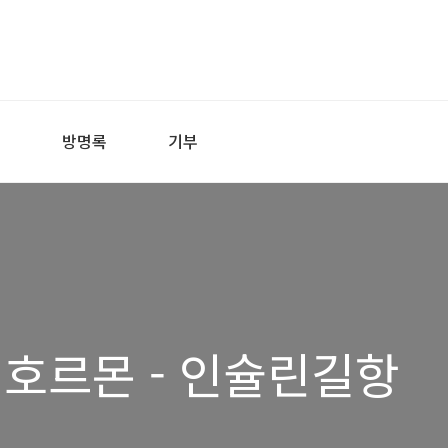
어
방명록
기부
 호르몬 - 인슐린길항