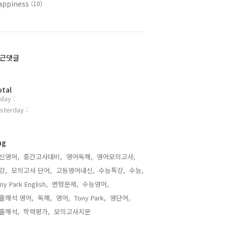
appiness
(10)
근댓글
otal
day :
sterday :
ag
신영어,
중간고사대비,
영어독해,
영어모의고사,
강,
모의고사 단어,
고등영어내신,
수능특강,
수능,
ny Park English,
변형문제,
수능영어,
줄해석 영어,
독해,
영어,
Tony Park,
영단어,
줄해석,
학력평가,
모의고사지문,