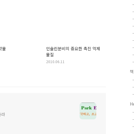
약물
인슐린분비의 중요한 촉진 억제
물질
2010.06.11
H
하라