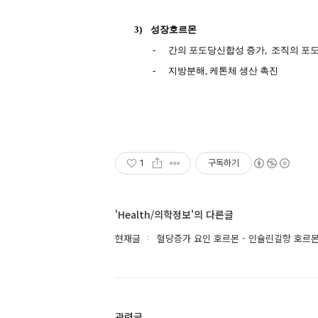
3)
성장호르몬
-
간의 포도당신합성 증가
,
조직의 포도
-
지방분해
,
케톤체 생산 촉진
1
구독하기
'Health/의학정보'의 다른글
현재글
혈당증가 요인 호르몬 - 인슐린길항 호르
관련글