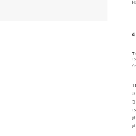
H
최
방
T
To
문
자
Ye
수
T
내
건
To
한
한