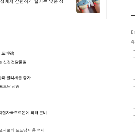
 집에서 간편하게 즐기는 맞춤 성
E
유
,
도파민
)
는 신경전달물질
과 글리세롤 증가
포도당 상승
피질자극호르몬에 의해 분비
포내로의 포도당 이용 억제