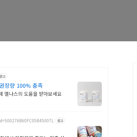
광고
권장량 100% 충족
양제 엘나스의 도움을 받아보세요
cd=S00276860FC05845007L
광고