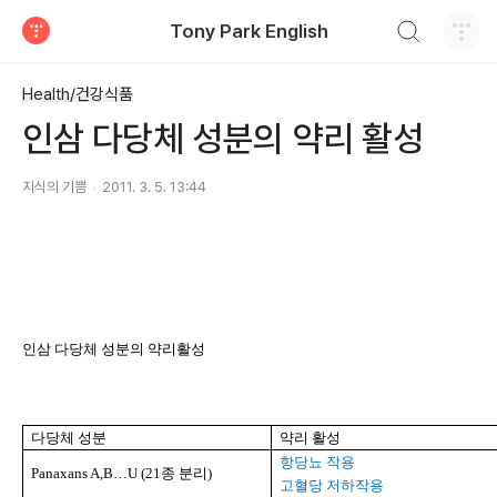
검색하기
Tony Park English
티스토리
Health/건강식품
인삼 다당체 성분의 약리 활성
지식의 기쁨
2011. 3. 5. 13:44
인삼 다당체 성분의 약리활성
다당체 성분
약리 활성
항당뇨 작용
Panaxans A,B…U (21
종 분리
)
고혈당 저하작용