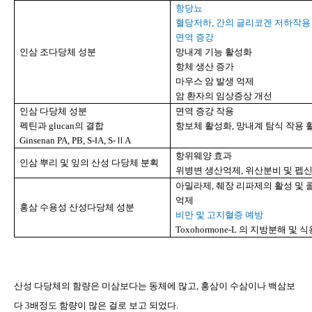
항당뇨
혈당저하
,
간의 글리코겐 저하작용 
면역 증강
인삼 조다당체 성분
망내계 기능 활성화
항체 생산 증가
마우스 암 발생 억제
암 환자의 임상증상 개선
인삼 다당체 성분
면역 증강 작용
펙틴과
glucan
의 결합
항보체 활성화
,
망내계 탐식 작용 
Ginsenan PA, PB, S-
ⅠA, S-
Ⅱ
A
항위웨양 효과
인삼 뿌리 및 잎의 산성 다당체 분획
위병변 생산억제
,
위산분비 및 펩신
아밀라제
,
췌장 리파제의 활성 및
억제
홍삼 수용성 산성다당체 성분
비만 및 고지혈증 예방
Toxohormone-L
의 지방분해 및 식
산성 다당체의 함량은 미삼보다는 동체에 많고
,
홍삼이 수삼이나 백삼보
다
3
배정도 함량이 많은 걸로 보고 되었다
.