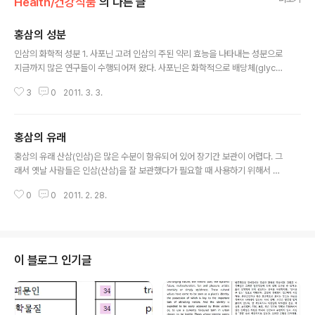
Health/건강식품
의 다른 글
홍삼의 성분
글 내용
인삼의 화학적 성분 1. 사포닌 고려 인삼의 주된 약리 효능을 나타내는 성분으로
지금까지 많은 연구들이 수행되어져 왔다. 사포닌은 화학적으로 배당체(glyco
side)로 화합물의 일종이며 어원은 거품을 내는 성질이 있어 sapo(비누)에서
3
0
2011. 3. 3.
유래되었다. 사포닌은 algycone의 골격구조에 따라 triterpenoid 계와 ster
oid 계의 2가지로 크게 분류되며 인삼사포닌은 triperpenoid계의 dammar
ane 계 사포닌으로 인삼(panax)속 식물에만 존재하는 특유의 사포닌으로 약
홍삼의 유래
성이 매우 온화하고 과량투여에 의한 독성이 없을 뿐 아니라 용혈작용이 거의
글 내용
없는 것으로 밝혀져 있다. 인삼에 함유되어 있는 배당체(glycoside)란 뜻으로
홍삼의 유래 산삼(인삼)은 많은 수분이 함유되어 있어 장기간 보관이 어렵다. 그
ginsenoside라고 명명하였으며 분자량은 대략 800..
래서 옛날 사람들은 인삼(산삼)을 잘 보관했다가 필요할 때 사용하기 위해서 여
러 가지 방법을 생각해 내었다. 중국 명나라의 이시진이 지은 약초연구서인 본
0
0
2011. 2. 28.
초강목(本草綱目)에 보면 “인삼은 나무좀이나 벌레에 해를 받기 쉽다. 새 그릇
에 넣고 밀봉해 두면 해를 거듭해도 부서지지 않는다. 인삼은 바람이나 햇볕에
노출되면 벌레가 붙기 쉽다. 물에 담갔다가 씻어서 화기로 건조한 것 또는 산삼
을 피마자기름에 세신을 혼합한 것과 같이 넣어 두면 몇 년을 두어도 변하지 않
는다” 라고 적혀 있다. 이는 삼을 보관하는 방법으로 널리 이용되었다. 우리나라
이 블로그 인기글
에서는 고려 문종 때 개발되었다(김동현) 송나라 사신 서긍이 고려에 와서 보고
들은 바를 그린 ..