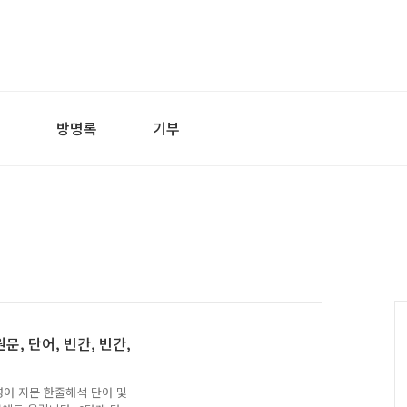
어
방명록
기부
문, 단어, 빈칸, 빈칸,
 영어 지문 한줄해석 단어 및