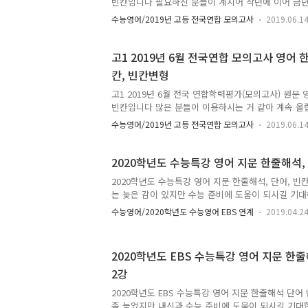
빈칸입니다 필요하신 분들이 계시어 작년에 이어 금년
연습의 단어들은 지문의 굵게 밑줄 친 단어들입니다.
수능영어/2019년 고등 전국연합 모의고사
2019.06.1
다. 문장을 통한 단어 암기와 내용 암기를 위해 만들
시면 지문 숙지가 되어 내신에 도움이 되실 겁니다. 
및 네모 빈칸은 내신 출제 예상 어법들과 빈칸변형 
고1 2019년 6월 전국연합 모의고사 영어 한
보시고 확인하시면 기억이 더 잘 날겁니다. 질문이나 
칸, 빈칸변형
남겨주시면 시간되는대로 성실히 답해 드리겠습니다.
요하시면 멜 주소와 학습용도를 남겨주시면 보내드리
고1 2019년 6월 전국 연합학력평가(모의고사) 원문
한 것이며,..
빈칸입니다 많은 분들이 이용하시는 거 같아 계속 올립
단어들은 지문의 굵게 밑줄 친 단어들입니다. 모두 직
수능영어/2019년 고등 전국연합 모의고사
2019.06.1
장을 통한 단어 암기와 내용 암기를 위해 만들었습니
지문 숙지가 될 겁니다. 시간이 부족하면 필요에 따
다. 각각의 네모 및 지렁이 밑줄 및 네모 빈칸은 내신
2020학년도 수능특강 영어 지문 한줄해석, 
변형 예상입니다. 스스로 고민해 보시고 확인하시면 기
2020학년도 수능특강 영어 지문 한줄해석, 단어, 빈칸
문이나 의문점, 기타 의견 등 댓글 남겨주시면 시간
는 늦은 감이 있지만 수능 준비에 도움이 되시길 기대
습니다. 수정가능한 원본 파일이 필요하시면 멜 주
세부적 형식의 변경이 있습니다만, 기본적 구성은 비슷
보내드리겠습..
수능영어/2020학년도 수능영어 EBS 연계
2019.04.2
의 단어들은 가능한 지문 속 밑줄 친 단어로 제작했습
뜻을 확인 암기하도록 하기 위함입니다. 지렁이 밑줄
다. 혼자 공부하시는 분들께 도움이 되길 기대합니다.
2020학년도 EBS 수능특강 영어 지문 한줄
수정 작업을 거치지 못해 오류 및 오탈자 있을 수 있습
2강
괄로 올립니다. 6강과 7강은 (일치, 도표)은 내신에 
도 낮아 제외했습니다. 의견이나 질문 댓글 언제나 환영
2020학년도 EBS 수능특강 영어 지문 한줄해석 단어 
좀 늦었지만 내신과 수능 준비에 도움이 되시길 기대