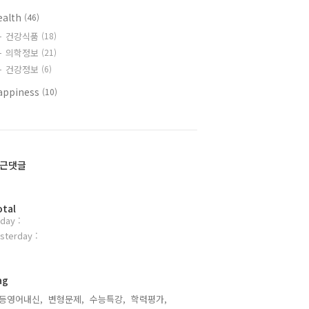
ealth
(46)
건강식품
(18)
의학정보
(21)
건강정보
(6)
appiness
(10)
근댓글
otal
day :
sterday :
ag
등영어내신,
변형문제,
수능특강,
학력평가,