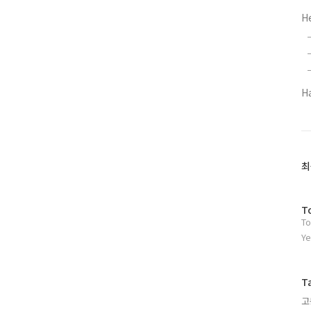
형 예상입니다. 스스로 고
H
이나 의문점, 기타 의견 등
니다. 수정가능한 원본 파일
겠습니다. 모두 직접 작업
공부하시는 분들께 도움이 되
H
최
방
T
To
문
자
Ye
수
T
고