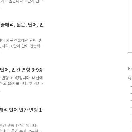
에도 올립니다. 0단계 단어
 모두 직접 타이핑한 겁니
4
었습니다. 단계별로 학습하
각각의 네모 및 지렁이 밑줄
예상입니다. 스스로 고민해
줄해석, 원문, 단어, 빈
의문점, 기타 의견 등 댓글
 수정가능한 원본 파일이 필
겠습니다. 모두 직접 작업
 영어 지문 한줄해석 단어 및
니다. 0단계 단어 연습의
접 타이핑한 것입니다. 문
4
다. 모든 단계를 완성하시면
라 단계를 생략하셔도 됩니
 출제 예상 어법들과 빈칸
E
단어, 빈칸 변형 3-9강
억이 더 잘 날겁니다. 질
 변형 3-9강입니다. 내신에
유
되는대로 성실히 답해 드리겠
하고 올려 봅니다. 몇 가지
소와 학습용도를 남겨주시면
합니다. 0단계 단어 연습
4
니다. 문장 속에서 단어의
은 출제 가능한 어법들입니
 모두 직접 제작한 것이며
해석 단어 빈칸 변형 1-
니다. 3강부터 9강까지 일
거의 출제되지 않고, 난이도
합니다. 많은 시간과 ..
반칸 변형 1-2강 입니다.
합니다. 특히 혼자 공부하시