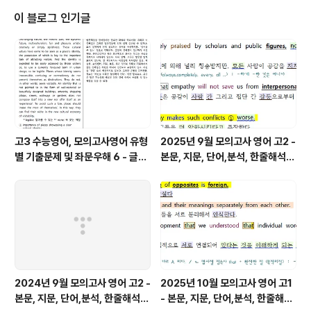
줄 알아야 올바른 구문 분석과 독해가 가능해집니다. 한줄
이 블로그 인기글
해석의 파란색은 주절의 동사이고, 보라색은 명사절, 초록
색은 형용사절, 갈색은 부사절 내의 동사들을 구분해 놓은
것입니다. 분석과 해석을 용이하게 하기 위함입니다. 1단계
의 지문만 파일을 통해 스스로 아는 부분과 모르는 부분을
구분하여 학..
고3 수능영어, 모의고사영어 유형
2025년 9월 모의고사 영어 고2 -
별 기출문제 및 좌문우해 6 - 글의
본문, 지문, 단어,분석, 한줄해석,
주제
변형
2024년 9월 모의고사 영어 고2 -
2025년 10월 모의고사 영어 고1
본문, 지문, 단어,분석, 한줄해석,
- 본문, 지문, 단어,분석, 한줄해석,