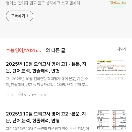
영어는 언어다 읽고 듣고 생각하고 쓰고 말하라
구독하기
더보기
수능영어/2025년 전국연합 학력평가 영어
의 다른 글
2025년 10월 모의고사 영어 고1 - 본문, 지
문, 단어,분석, 한줄해석, 변형
글 내용
고1 2025년 10월 전국연합 학력평가 영어 본문, 지문, 어
휘, 한줄해석, 빈칸 등 학습자료입니다어법 변형 문제 추가
했습니다. 모든 자료는 직접 제작한 것입니다. 꼭 학습용으
33
6
2025. 11. 9.
로만 사용하시길 부탁드립니다. 혹 교습용으로 사용하시려
는 선생님들께서는 출처를 꼭 밝혀 주시기 바랍니다. 오류
나 오탈자 있을 수 있습니다. 문장 해석의 시작은 주어와 동
2025년 10월 모의고사 영어 고2 -본문, 지
사를 찾는 것입니다. 특히 주절, 종속절의 동사의 판단, 과
거 동사와 과거분사의 구분할 줄 알아야 올바른 구문 분석
문, 단어,분석, 한줄해석, 변형
글 내용
과 독해가 가능해집니다. 한줄해석의 파란색은 주절의 동
고2 2025년 10월 전국연합 학력평가 영어 본문, 지문, 어
사이고, 보라색은 명사절, 초록색은 형용사절, 갈색은 부사