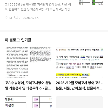
글 내용
해석의 파란색은 주절의 동사이고, 보라색은 명사절, 초록
고1 2025년 6월 전국연합 학력평가 영어 본문, 지문, 어
색은 형용사절, 갈색은 부사절 내의 동사들을 구분해 놓은
휘, 한줄해석, 빈칸 등 학습자료입니다 모든 자료는 직접 제
것입니다. 분석과 해석을 용이하게 하기 위함입니다. 1단계
작한 것입니다. 꼭 학습용으로만 사용하시길 부탁드립니
의 지문만 파일을 통해 스스로 아는 부분과 모르는 부분을
13
0
2025. 9. 27.
다. 혹 교습용으로 사용하시려는 선생님들께서는 출처를
구분하여 학..
꼭 밝혀 주시기 바랍니다. 오류나 오탈자 있을 수 있습니다.
문장 해석의 시작은 주어와 동사를 찾는 것입니다. 특히 주
절, 종속절의 동사의 판단, 과거 동사와 과거분사의 구분할
줄 알아야 올바른 구문 분석과 독해가 가능해집니다. 한줄
이 블로그 인기글
해석의 파란색은 주절의 동사이고, 보라색은 명사절, 초록
색은 형용사절, 갈색은 부사절 내의 동사들을 구분해 놓은
것입니다. 분석과 해석을 용이하게 하기 위함입니다. 1단계
의 지문만 파일을 통해 스스로 아는 부분과 모르는 부분을
구분하여 학..
고3 수능영어, 모의고사영어 유형
2025년 9월 모의고사 영어 고2 -
별 기출문제 및 좌문우해 6 - 글의
본문, 지문, 단어,분석, 한줄해석,
주제
변형