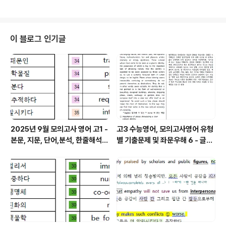
구분하여 학..
꼭 밝혀 주시기 바랍니다. 오류나 오탈자 있을 수 있습니다.
문장 해석의 시작은 주어와 동사를 찾는 것입니다. 특히 주
절, 종속절의 동사의 판단, 과거 동사와 과거분사의 구분할
줄 알아야 올바른 구문 분석과 독해가 가능해집니다. 한줄
이 블로그 인기글
해석의 파란색은 주절의 동사이고, 보라색은 명사절, 초록
색은 형용사절, 갈색은 부사절 내의 동사들을 구분해 놓은
것입니다. 분석과 해석을 용이하게 하기 위함입니다. 1단계
의 지문만 파일을 통해 스스로 아는 부분과 모르는 부분을
구분하여 학..
2025년 9월 모의고사 영어 고1 -
고3 수능영어, 모의고사영어 유형
본문, 지문, 단어,분석, 한줄해석,
별 기출문제 및 좌문우해 6 - 글의
변형
주제