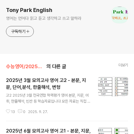
Tony Park English
영어는 언어다 읽고 듣고 생각하고 쓰고 말하라
구독하기
더보기
수능영어/2025년 전국연합 학력평가 영어
의 다른 글
2025년 3월 모의고사 영어 고2 - 본문, 지
문, 단어,분석, 한줄해석, 변형
글 내용
고2 2025년 3월 전국연합 학력평가 영어 본문, 지문, 어
휘, 한줄해석, 빈칸 등 학습자료입니다 모든 자료는 직접 제
작한 것입니다. 꼭 학습용으로만 사용하시길 부탁드립니
13
0
2025. 9. 27.
다. 혹 교습용으로 사용하시려는 선생님들께서는 출처를
꼭 밝혀 주시기 바랍니다. 오류나 오탈자 있을 수 있습니다.
문장 해석의 시작은 주어와 동사를 찾는 것입니다. 특히 주
2025년 6월 모의고사 영어 고1 - 본문, 지문,
절, 종속절의 동사의 판단, 과거 동사와 과거분사의 구분할