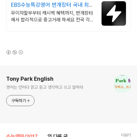
EBS수능특강영어 번개장터 국내 최대
브랜드 중고거래
무이자할부부터 캐시백 혜택까지, 번개장터
에서 합리적으로 중고거래 하세요 전국 각지
에서 올라오는 전국구 최다 상품 매일 10만
개 이상의 신규 상품 업로드
(새창열림)
로그 정보
Tony Park English
영어는 언어다 읽고 듣고 생각하고 쓰고 말하라
구독하기
더보기
수능영어/2017 수능특강 영어
의 다른 글