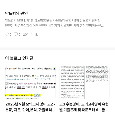
당뇨병환자들은 인슐린 비의존형 당뇨병에 속하게 된다. 이외 소수의 환자들은
유전적 원인이 알려진 당뇨병이나 당뇨병을 일으키는 다른 원인에 의해 생긴 이
당뇨병의 원인
차성 당뇨병 등 기타 형태의 당뇨병에 속한다. 당뇨병환자의 대부분을 차지하는
글 내용
인슐린 비의존형 당뇨병환자들의 체형적 특성을 살펴보면 신체질량지수 25k
당뇨병의 원인 1. 제1형 당뇨병(인슐린의존형)의 원인 제1형 당뇨병의 정확한
g/m2이상 과체중을 보이는 당뇨병환자가 전체 당뇨병환자의 70.5%를 차지
원인은 매우 복잡하여 아직 완전히 밝혀지지 않았지만, 가장 흔히 발병하는 원
하며, 신체질량지수 30kg/..
인은 90% 이상이 T세포 매개 자가 면역에 의한 췌장 소도 베타세포의 파괴이
0
0
2011. 11. 8.
다. 대개 유전적인 감수성을 가지고 있는 사람에서 환경적 요인이 유발요인으로
작용하여 T세포 매개 자가 면역에 의한 췌장 소도 베타세포의 파괴가 일어날 것
으로 생각된다. 제1형 당뇨병의 발병은 당뇨병을 일으킬 가능성이 있는 유전자
를 가지고 태어나고 이에 대한 보호효과를 가진 유전자를 가지고 있지 않은 경
우에서 환경적 요소가 작용하여 T세포 매개 자가 면역 파괴 과정의 조절인자가
이 블로그 인기글
인슐린 염을 일으키고, 베타세포 손상과 베타세포의 소실이 초래된다. 베타세포
의 기능이 떨어지면서 포도..
2025년 9월 모의고사 영어 고2 -
고3 수능영어, 모의고사영어 유형
본문, 지문, 단어,분석, 한줄해석,
별 기출문제 및 좌문우해 6 - 글의