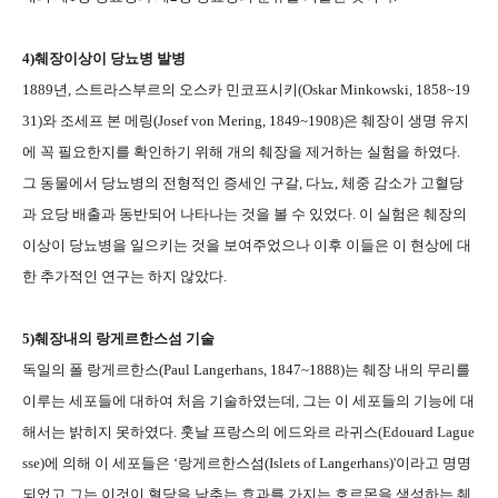
4)
췌장이상이 당뇨병 발병
1889
년
,
스트라스부르의 오스카 민코프시키
(Oskar Minkowski, 1858~19
31)
와 조세프 본 메링
(Josef von Mering, 1849~1908)
은 췌장이 생명 유지
에 꼭 필요한지를 확인하기 위해 개의 췌장을 제거하는 실험을 하였다
.
그 동물에서 당뇨병의 전형적인 증세인 구갈
,
다뇨
,
체중 감소가 고혈당
과 요당 배출과 동반되어 나타나는 것을 볼 수 있었다
.
이 실험은 췌장의
이상이 당뇨병을 일으키는 것을 보여주었으나 이후 이들은 이 현상에 대
한 추가적인 연구는 하지 않았다
.
5)
췌장내의 랑게르한스섬 기술
독일
의 폴 랑게르한스
(Paul Langerhans, 1847~1888)
는 췌장 내의 무리를
이루는 세포들에 대하여 처음 기술하였는데
,
그는 이 세포들의 기능에 대
해서는 밝히지 못하였다
.
훗날 프랑스의 에드와르 라귀스
(Edouard Lague
sse)
에 의해 이 세포들은
‘
랑게르한스섬
(Islets of Langerhans)'
이라고 명명
되었고 그는 이것이 혈당을 낮추는 효과를 가지는 호르몬을 생성하는 췌