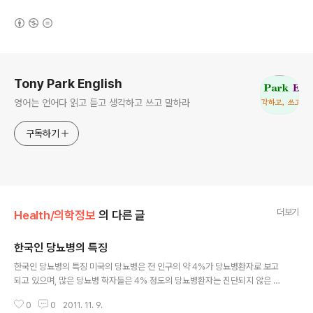
(새창열림)
로그 정보
Tony Park English
영어는 언어다 읽고 듣고 생각하고 쓰고 말하라
구독하기
더보기
Health/의학정보
의 다른 글
한국인 당뇨병의 특징
글 내용
한국인 당뇨병의 특징 미국의 당뇨병은 전 인구의 약 4%가 당뇨병환자로 보고
되고 있으며, 많은 당뇨병 학자들은 4% 정도의 당뇨병환자는 진단되지 않은 상
태로 지내고 있을 것으로 추정하고 있다. 당뇨병환자를 형태에 따라 구분해 보
0
0
2011. 11. 9.
면 약 10%의 환자들이 인슐린 의존 형 당뇨병으로 보고되고 나머지 약 90%의