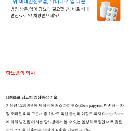
1위 비대면진료앱, 닥터나우 앱 다운로
드 800만 돌파!
병원 방문 없이 당뇨약 필요할 땐, 바로 비대
면진료로 약 처방받으세요!
당뇨병의 역사
1)
최초로 당뇨병 임상증상 기술
기원전
1550
년경에 제작된 에버스 파피루스
(Ebers papyrus:
현존하는 가
장 오래된 의학 고문서 중 하나로 독일 출신의 이집트 학자
George Ebers
에 의해 발견됨
)
에서는 당뇨병에서 볼 수 있는 임상적 특징인 너무 많은
양의 소변을 배출하는 상태의 질환을 기술하고 있다
.