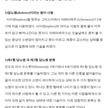
2)
당뇨병
(diabetes)
이라는 용어 사용
‘
사이펀
(siphon)'
을 뜻하는 그리스어에서 아레타에우스
(Aretaeus)
가
2
세
기에 처음 사용하였다
.
사이펀
(siphon)
의 의미는 사람의 몸에 물이 머무
르지 않고 빠져나간다는 뜻이다
.
아레타에우스는 오늘날에도 흔히 볼 수
있는 증상인 소변양이 많아지고 목이 마르고
,
체중이 감소하는 상태를 중
심으로 이 질환에 대한 기술을 하였다
.
3)
제
1
형 당뇨병 과 제
2
형 당뇨병 분류
인도의 의사 수스루타
(Susruta)
는
5
세기에서
6
세기경에 제
1
형 당뇨병 과
제
2
형 당뇨병 분류를 기술하였다
.
그는 개미 등 다른 곤충을 끌어들이는
꿀과 비슷한 단맛의 소변이 과다하게 나오는 상태 와 두 가지 형태의 당
뇨병이 묘사되고 있다
.
하나는 흔한 형태로 나이가 많고 체중이 많이 나
가며 게으른 사람에서 볼 수 있고
,
다른 한 가지는 마른 사람들에게서 보
이며 오래 살지 못하는 상태에 대한 기술이다
.
이런 경험적인 분류는 현
대의 제
1
형 당뇨병과 제
2
형 당뇨병의 분류를 기술한 것이다
.