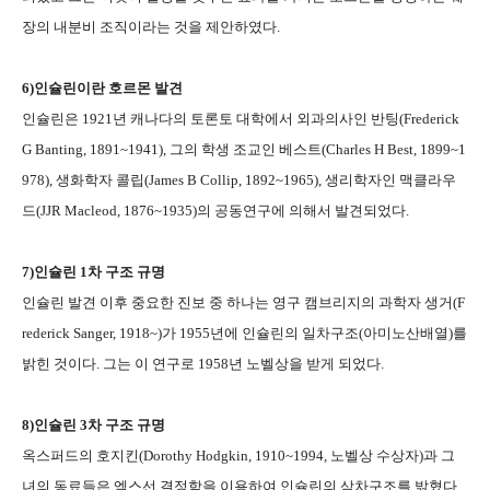
장의 내분비 조직이라는 것을 제안하였다
.
6)
인슐린이란 호르몬 발견
인슐린은
1921
년 캐나다의 토론토 대학에서 외과의사인 반팅
(Frederick
G Banting, 1891~1941),
그의 학생 조교인 베스트
(Charles H Best, 1899~1
978),
생화학자 콜립
(James B Collip, 1892~1965),
생리학자인 맥클라우
드
(JJR Macleod, 1876~1935)
의 공동연구에 의해서 발견되었다
.
7)
인슐린
1
차 구조 규명
인슐린 발견 이후 중요한 진보 중 하나는 영구 캠브리지의 과학자 생거
(F
rederick Sanger, 1918~)
가
1955
년에 인슐린의 일차구조
(
아미노산배열
)
를
밝힌 것이다
.
그는 이 연구로
1958
년 노벨상을 받게 되었다
.
8)
인슐린
3
차 구조 규명
옥스퍼드의 호지킨
(Dorothy Hodgkin, 1910~1994,
노벨상 수상자
)
과 그
녀의 동료들은 엑스선 결정학을 이용하여 인슐린의 삼차구조를 밝혔다