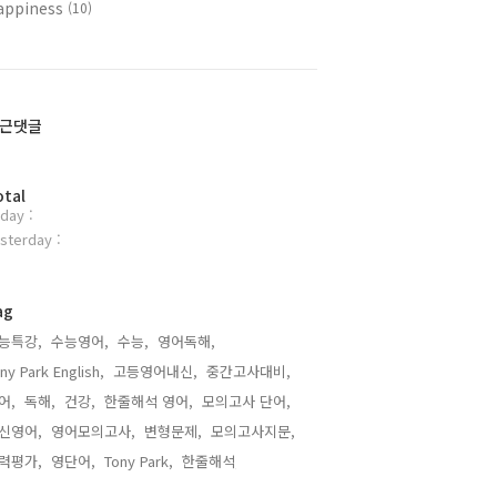
appiness
(10)
근댓글
otal
day :
sterday :
ag
능특강,
수능영어,
수능,
영어독해,
ny Park English,
고등영어내신,
중간고사대비,
어,
독해,
건강,
한줄해석 영어,
모의고사 단어,
신영어,
영어모의고사,
변형문제,
모의고사지문,
력평가,
영단어,
Tony Park,
한줄해석,