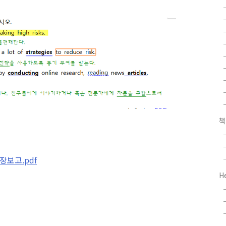
장보고.pdf
H