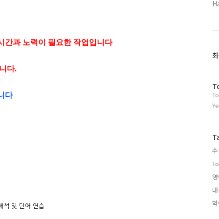
H
 시간과 노력이 필요한 작업입니다
최
니다.
방
T
To
문
니다
자
Ye
수
T
수
To
영
내
학
줄해석 및 단어 연습