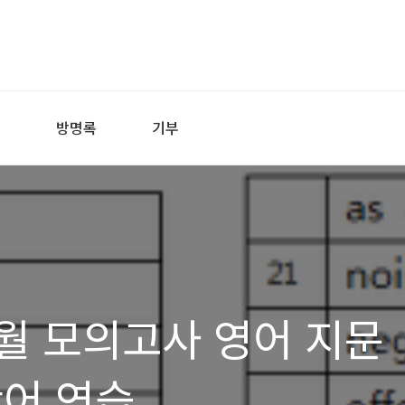
어
방명록
기부
 3월 모의고사 영어 지문
단어 연습