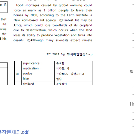
H
용장문제외.pdf