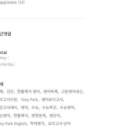
appiness
(10)
근댓글
otal
day :
sterday :
ag
해,
건강,
한줄해석 영어,
영어독해,
고등영어내신,
의고사지문,
Tony Park,
영어모의고사,
간고사대비,
영어,
수능,
수능특강,
수능영어,
신영어,
한줄해석,
변형문제,
영단어,
ny Park English,
학력평가,
모의고사 단어,