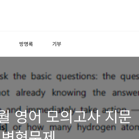
어
방명록
기부
 6월 영어 모의고사 지문
한줄해석 단어 변형문제