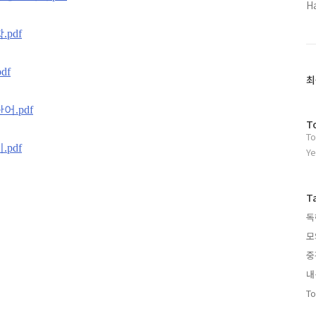
H
pdf
df
최
어.pdf
방
T
To
문
pdf
자
Ye
수
T
독
모
중
내
To