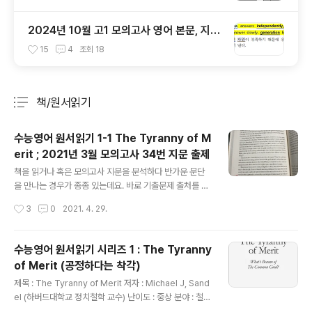
2024년 10월 고1 모의고사 영어 본문, 지문,
단어, 한줄해석, 분석 변형
15
4
조회
18
책/원서읽기
분류 전체보기
주요 글 목록
수능영어 원서읽기 1-1 The Tyranny of M
erit ; 2021년 3월 모의고사 34번 지문 출제
글 내용
책을 읽거나 혹은 모의고사 지문을 분석하다 반가운 문단
을 만나는 경우가 종종 있는데요. 바로 기출문제 출처를 발
견하는 겁니다. 워낙 많은 분야의 내용들이 수능 혹은 학력
작성시간
3
0
2021. 4. 29.
평가에 출제되지만, 내용은 그 시대의 조류를 따라 가곤 합
니다. 아주 오래전?에는 IT, 경영, 경제, 과학 분야가 많이
출제됐는데 요즘엔 심리학, 인류학, 철학, 자기 계발, 환경
수능영어 원서읽기 시리즈 1 : The Tyranny
등이 많이 출제되는 경향을 보입니다. 항상 강조하는 바이
of Merit (공정하다는 착각)
지만 수능영어는 결국 독해 능력입니다. 따라서 많은 분야
글 내용
의 책들을 읽어 보는 것이 상당히 도움이 됩니다. 이에 수험
제목 : The Tyranny of Merit 저자 : Michael J, Sand
생들에게 도움이 될 만한 원서 책들을 소개하고자 해서 지
el (하버드대학교 정치철학 교수) 난이도 : 중상 분야 : 철학
난번에 처음으로 샌댈의 The Tyrany of Merit (공정하
(정치철학, 윤리학) 출판 : 2020년 번역서 : 공정하다는 착