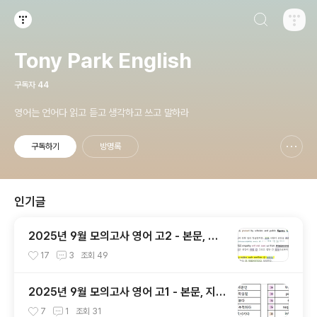
검색하기
티스토리
Tony Park English
구독자
44
영어는 언어다 읽고 듣고 생각하고 쓰고 말하라
구독하기
방명록
신고하기 레이어
열기
인기글
2025년 9월 모의고사 영어 고2 - 본문, 지
문, 단어,분석, 한줄해석, 변형
17
3
조회
49
2025년 9월 모의고사 영어 고1 - 본문, 지
문, 단어,분석, 한줄해석, 변형
7
1
조회
31