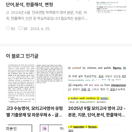
를 찾는 것입니다. 특히 주절, 종속절의 동사의 판단, 과거
단어,분석, 한줄해석, 변형
글 내용
동사와 과거분사의 구분할 줄 알아야 올바른 구문 분석과
고 2024년 6월 전국연합 학력평가 영어 본문, 지문, 어
독해가 가능해집니다. 한줄해석의 파란색은 주절의 동사
휘, 한줄해석, 빈칸 등 학습자료입니다 필요하신 분들이 계
이고, 보라색은 명사절, 초록색은 형용사절, 갈색은 부사절
시어 급하게 올립니다. 모든 자료는 직접 제작한 것입니
내의 동사들을 구분해 놓은 것입니다. 분석과 해석을 용이
82
28
2024. 6. 25.
다. 꼭 학습용으로만 사용하시길 부탁드립니다. 혹 교습용
하게 하기 위함입니다..
으로 사용하시려는 선생님들께서는 출처를 꼭 밝혀 주시기
바랍니다. 오류나 오탈자 있을 수 있습니다. 문장 해석의
시작은 주어와 동사를 찾는 것입니다. 특히 주절, 종속절의
동사의 판단, 과거 동사와 과거분사의 구분할 줄 알아야 올
이 블로그 인기글
바른 구문 분석과 독해가 가능해집니다. 한줄해석의 파란
색은 주절의 동사이고, 보라색은 명사절, 초록색은 형용사
절, 갈색은 부사절 내의 동사들을 구분해 놓은 것입니다.
분석과 해석을 용이하게 하기 위함입니다.1단계의 지문만
파일을 통해 스스로 아..
고3 수능영어, 모의고사영어 유형
2025년 9월 모의고사 영어 고2 -
별 기출문제 및 좌문우해 6 - 글의
본문, 지문, 단어,분석, 한줄해석,
주제
변형