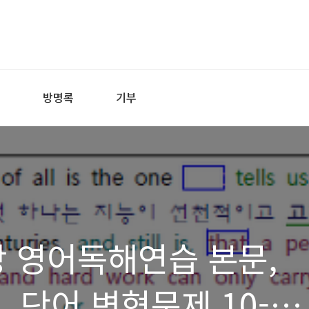
어
방명록
기부
강 영어독해연습 본문,
, 단어 변형문제 10-