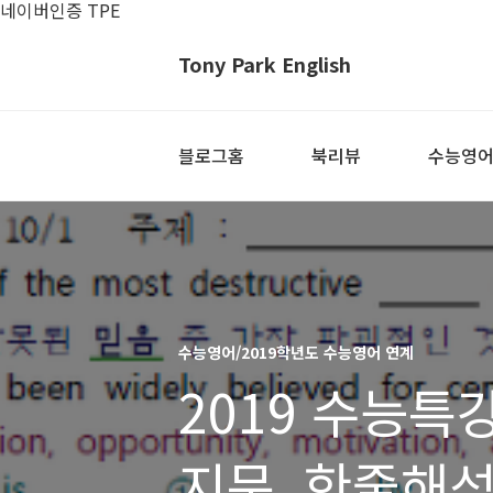
네이버인증 TPE
Tony Park English
블로그홈
북리뷰
수능영
수능영어/2019학년도 수능영어 연계
2019 수능특
지문, 한줄해석