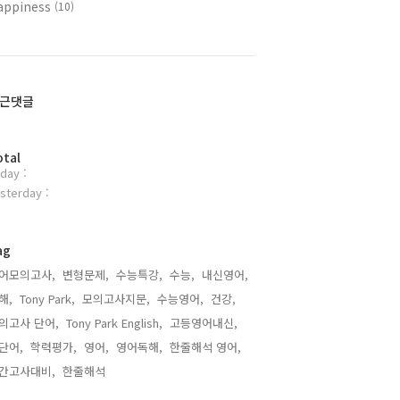
appiness
(10)
근댓글
otal
day :
sterday :
ag
어모의고사,
변형문제,
수능특강,
수능,
내신영어,
해,
Tony Park,
모의고사지문,
수능영어,
건강,
의고사 단어,
Tony Park English,
고등영어내신,
단어,
학력평가,
영어,
영어독해,
한줄해석 영어,
간고사대비,
한줄해석,