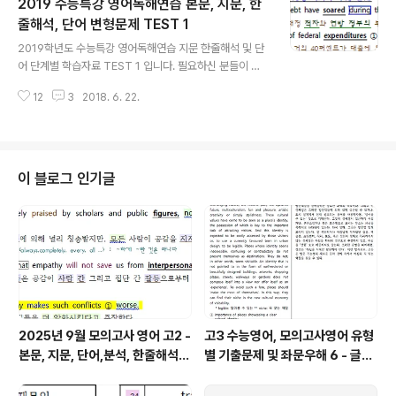
2019 수능특강 영어독해연습 본문, 지문, 한
활용 사례 등 올려 주시면 더욱 좋은 자료로 보답하겠습니
다. 도움이 되셨다면 댓글이나 공감 부탁드립니다. 필요하
줄해석, 단어 변형문제 TEST 1
글 내용
신 분들이 계셔야 계속 올릴 수 있습니다
2019학년도 수능특강 영어독해연습 지문 한줄해석 및 단
어 단계별 학습자료 TEST 1 입니다. 필요하신 분들이 계
시어 계속 올립니다. 자신의 실력에 따라 단계별로 전부, 혹
12
3
2018. 6. 22.
은 일부 학습하시면 도움이 되실 겁니다. 모두 직접 제작한
것이며, 오류나 오탈자 있을 수 있습니다. 내신 준비에 도움
이 되시길 기대합니다. 도움이 되셨거나 계속 필요하신 분
들 댓글 남겨 주시면 계속 올리겠습니다. 도움이 되셨다면
댓글이나 공감 부탁드립니다. 필요하신 분들이 계셔야 계
이 블로그 인기글
속 올릴 수 있습니다
2025년 9월 모의고사 영어 고2 -
고3 수능영어, 모의고사영어 유형
본문, 지문, 단어,분석, 한줄해석,
별 기출문제 및 좌문우해 6 - 글의
변형
주제