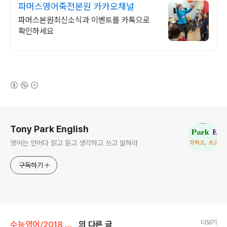
파머스영어죽전본원 카카오채널
파머스본원최신소식과 이벤트를 카톡으로
확인하세요
(새창열림)
로그 정보
Tony Park English
영어는 언어다 읽고 듣고 생각하고 쓰고 말하라
구독하기
더보기
수능영어/2018 수능연계영어
의 다른 글