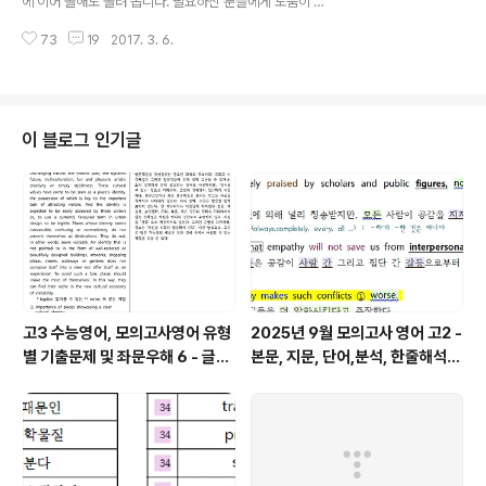
에 이어 올해도 올려 봅니다. 필요하신 분들에게 도움이 되
길 바랍니다. 특히 혼자 공부하는 학생들에게 도움이 되길
73
19
2017. 3. 6.
기대합니다. 모두 직접 작업한 것이며 편집 가능본입니다
첨부파일 다운받아 쓰세요 오탈자나 오류 있을 수 있습니
다. 지난 수능 기출인 gateway는 제외했습니다. 공감과
댓글은 작성자의 에너지입니다. 필요하신 분들이 계셔야
계속 올립니다.
이 블로그 인기글
고3 수능영어, 모의고사영어 유형
2025년 9월 모의고사 영어 고2 -
별 기출문제 및 좌문우해 6 - 글의
본문, 지문, 단어,분석, 한줄해석,
주제
변형