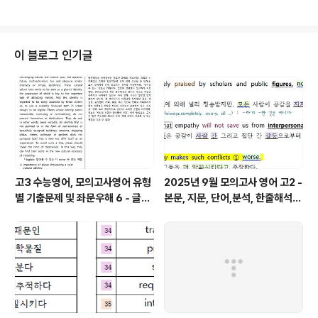
한줄해석을 통하여 정답과 내용을 다시 확인 정리합니다.
8제씩 4회를 같은 방식으로 학습하면 유형에 익숙해 질 겁
니다. 모두 직접 제작한 것이며 오류 있을 수 있습니다.혼자
공부하시는 분들에게 도움이 되고자 포스팅합니다만, 많은
이 블로그 인기글
분들께 도움이 되길 기대합니다. 글의 주제 유형 해결법주
제문이 있는 경우. 1. 주제문을 찾아라 1) 주제문의 위치 가,
두괄식 ( G → S ) 나, 미괄식 ( S → G) 다, 양괄식 ( ..
고3 수능영어, 모의고사영어 유형
2025년 9월 모의고사 영어 고2 -
별 기출문제 및 좌문우해 6 - 글의
본문, 지문, 단어,분석, 한줄해석,
주제
변형