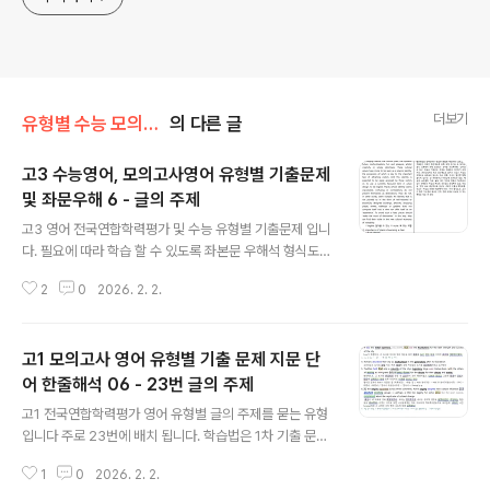
더보기
유형별 수능 모의고사 영어/06 글의 주제 (23번)
의 다른 글
고3 수능영어, 모의고사영어 유형별 기출문제
및 좌문우해 6 - 글의 주제
글 내용
고3 영어 전국연합학력평가 및 수능 유형별 기출문제 입니
다. 필요에 따라 학습 할 수 있도록 좌본문 우해석 형식도
같이 올립니다. 고3 한줄해석은 없습니다.모두 직접 제작
2
0
2026. 2. 2.
한 것이며 오류 있을 수 있습니다 글의 주제 유형 해결법주
제문이 있는 경우.1. 주제문을 찾아라 1) 주제문의 위치 가,
두괄식 ( G → S ) 나, 미괄식 ( S → G) 다, 양괄식 ( G →
고1 모의고사 영어 유형별 기출 문제 지문 단
S → g반복) 라, 중괄식 (도입 → 반론 → G/S → S/G)2.
핵심어(key word)를 파악한다. 1) 선택지에서 핵심어(소
어 한줄해석 06 - 23번 글의 주제
글 내용
재)가 없는 선택지는 정답일 가능성이 적다. 2) 핵심어(소
고1 전국연합학력평가 영어 유형별 글의 주제를 묻는 유형
재)를 이용한 다른 내용이나 반대의 내용은 정답이 아니다.
입니다 주로 23번에 배치 됩니다. 학습법은 1차 기출 문제
3.각 ..
를 풀어 보고, 2차 단어를 암기한 후3차 지문만을 보면서
1
0
2026. 2. 2.
문장과 내용을 천천히 분석하여 다시 풀어 봅니다4차 확인