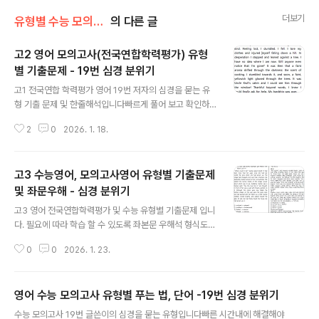
더보기
유형별 수능 모의고사 영어/02 심경 분위기 (19번)
의 다른 글
고2 영어 모의고사(전국연합학력평가) 유형
별 기출문제 - 19번 심경 분위기
글 내용
고1 전국연합 학력평가 영어 19번 저자의 심경을 묻는 유
형 기출 문제 및 한줄해석입니다빠르게 풀어 보고 확인하
는 과정의 반복을 위해 8문제 씩 정리했습니다.모두 직접
2
0
2026. 1. 18.
제작한 것이고, 오류 있을 수 있습니다.도움이 되시길 기대
합니다. 특히 혼자 공부하시는 분들께 도움이 되길 기대합
니다. 심경 분위기 유형 해결법1. 심경, 분위기를 나타내는
고3 수능영어, 모의고사영어 유형별 기출문제
어휘를 숙지하라2. 지문에서 글쓴이의 심경, 분위기를 나
타내는 유의어 찾아 표시하며 읽는다3. 지문을 빠르게 읽
및 좌문우해 - 심경 분위기
글 내용
으며 글쓴이의 상황만 파악하라 ; 장소, 처한 환경 등4. 전
고3 영어 전국연합학력평가 및 수능 유형별 기출문제 입니
체적인 글쓴이의 상황이 긍정정인지 부정적인지 파악하라
다. 필요에 따라 학습 할 수 있도록 좌본문 우해석 형식도
: 어휘의 뉘앙스가 긍정인지 부정인지 파악한다. 많은 시간
같이 올립니다. 고3 한줄해석은 없습니다.모두 직접 제작
과 노력이 필요한 작업입니다.계속 올릴 수 있도록 자료에
0
0
2026. 1. 23.
한 것이며 오류 있을 수 있습니다 수능 영어 유형별 2 - 심
대한 의견이나 도움, 결과..
경 분위기 기출문제 및 좌본문 우해석 고3 전국연합학력평
가 유형별2 - 심경 분윅 - 기출문제 및 좌본문 우해석 도움
영어 수능 모의고사 유형별 푸는 법, 단어 -19번 심경 분위기
이 되셨다면 댓글이나 공감 부탁합니다도움이 되시는 분들
글 내용
이 많이 계셔야 계속 올릴 수 있습니다
수능 모의고사 19번 글쓴이의 심경을 묻는 유형입니다빠른 시간내에 해결해야