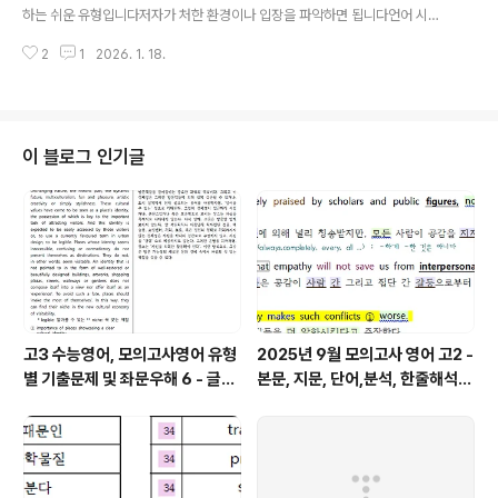
하는 쉬운 유형입니다저자가 처한 환경이나 입장을 파악하면 됩니다언어 시험
문제의 가장 기본적인 원칙 중 하나인 paraphrasing (바꿔쓰기)가 잘 적용되
2
1
2026. 1. 18.
는 유형 중의 하나입니다우리가 자신의 감정을 정리하려면 당연히 비슷한 표현
을 사용다게 됩니다따라서 글을 빠르게 읽으며 유사 표현을 찾는 것이 해결책입
니다 다음은 2026학년도 수능 영어 19번 문제입니다.Sophie는 자신이 자랐
던 지역을 10년이 훌쩍 넘어 방문하였는데, 그동안 마을이 많이 변해서 어느 방
향으로 가야 할지 확신하지 못하고 있는 상황입니다. 이에 지문에 uncertain, u
이 블로그 인기글
msure, awkwardly (노란색 형광펜) 등의 표현이 있습니다 따라서 가장 적
절..
고3 수능영어, 모의고사영어 유형
2025년 9월 모의고사 영어 고2 -
별 기출문제 및 좌문우해 6 - 글의
본문, 지문, 단어,분석, 한줄해석,
주제
변형